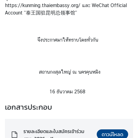
https://kunming.thaiembassy.org/ และ WeChat Official
Account “泰王国驻昆明总领事馆”
ท่
อ
ง
จึงประกาศมาให้ทราบโดยทั่วกัน
เ
ที่
ย
ว
สถานกงสุลใหญ่ ณ นครคุนหมิง
ธุ
ร
16 ธันวาคม 2568
กิ
จ
เอกสารประกอบ
ข้
รายละเอียดและใบสมัครเข้าร่วม
อ
ดาวน์โหลด