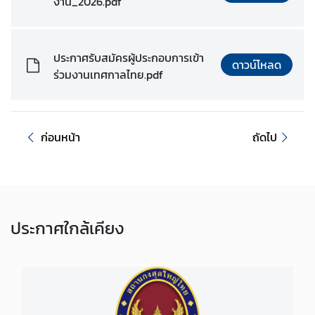
งาน_2026.pdf
มู
ล
สำ
ห
ประกาศรับสมัครผู้ประกอบการเข้า
ดาวน์โหลด
รั
ร่วมงานเทศกาลไทย.pdf
บ
ค
น
ก่อนหน้า
ถัดไป
ไ
ท
ย
บ
ประกาศ
ใกล้เคียง
ริ
ก
า
ร