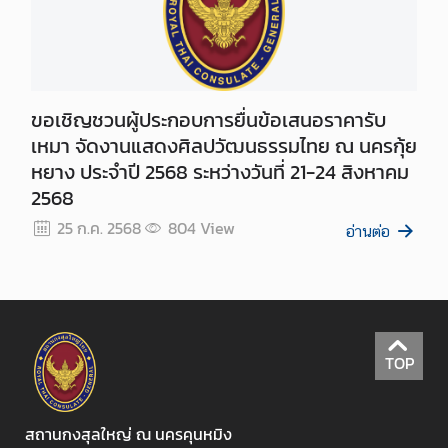
S
e
r
v
i
ขอเชิญชวนผู้ประกอบการยื่นข้อเสนอราคารับ
c
เหมา จัดงานแสดงศิลปวัฒนธรรมไทย ณ นครกุ้ย
e
หยาง ประจำปี 2568 ระหว่างวันที่ 21-24 สิงหาคม
s
2568
/
25 ก.ค. 2568
804
View
อ่านต่อ
服
务
ก
ร
TOP
ะ
ท
ร
สถานกงสุลใหญ่ ณ นครคุนหมิง
ว