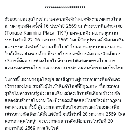
c
********************
t
ด้วยสถานกงสุลใหญ่ ณ นครคุนหมิงมีกำหนดจัดงานเทศกาลไทย
/
ณ นครคุนหมิง ครั้งที่ 16 ประจำปี 2569 ณ ห้างสรรพสินค้าถงเต๋อ
联
(Tongde Kunming Plaza: TKP) นครคุนหมิง มณฑลยูนนาน
系
ระหว่างวันที่ 22-26 เมษายน 2569 โดยมีวัตถุประสงค์เพื่อส่งเสริม
และประชาสัมพันธ์ “ความเป็นไทย” ในมณฑลยูนนานและมณฑล
ข่
ใกล้เคียงอย่างรอบด้าน ซึ่งภายในงานจะมีการจัดแสดงสินค้าและ
า
บริการที่มีคุณภาพของไทยในจีน การสาธิตวัฒนธรรมไทย การ
ว
แสดงวัฒนธรรมไทย ตลอดจนการประชาสัมพันธ์การท่องเที่ยวไทย
แ
ในการนี้ สถานกงสุลใหญ่ฯ ขอเชิญชวนผู้ประกอบการสินค้าและ
ล
บริการของไทย รวมถึงผู้นำเข้าสินค้าไทยที่มีคุณภาพ ซึ่งประกอบ
ะ
ธุรกิจในสาธารณรัฐประชาชนจีน สมัครเข้ารับคัดเลือกเข้าร่วมจัด
กิ
แสดงสินค้าภายในงาน โดยมีรายละเอียดและใบสมัครปรากฏตาม
จ
เอกสารแนบ ทั้งนี้ ผู้ประกอบการที่สนใจสามารถส่งใบสมัครเพื่อ
ก
เข้ารับการคัดเลือกได้ตั้งแต่บัดนี้ จนถึงวันที่ 28 มกราคม 2569 โดย
ร
สถานกงสุลใหญ่ฯ จะประกาศผลการคัดเลือกภายในวันที่ 20
ร
กุมภาพันธ์ 2569 ทางเว็บไซต์
ม