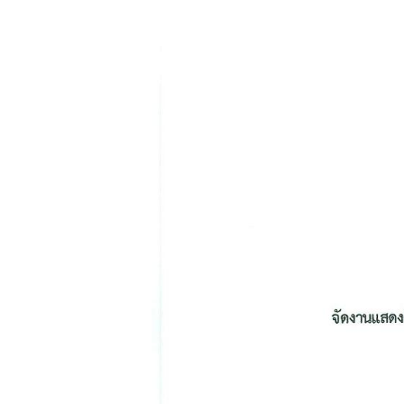
c
t
/
联
系
ข่
า
ว
แ
ล
ะ
กิ
จ
ก
ร
ร
ม