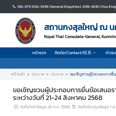
(86-871) 6314-9296 (General Enquiries), 6316-6616 (Visa Enqu
ห
น้
สถานกงสุลใหญ่ ณ น
า
แ
Royal Thai Consulate-General, Kunmin
ร
ก
หน้าแรก
ติดต่อ/Contact/联系
ข่าวแ
ติ
ด
ต่
หน้าหลัก
ประกาศ
ประกาศ
ขอเชิญชวนผู้ประกอบการยื่
อ
/
ขอเชิญชวนผู้ประกอบการยื่นข้อเสนอ
C
ระหว่างวันที่ 21-24 สิงหาคม 2568
o
n
วันที่นำเข้าข้อมูล
25 ก.ค. 2568
วันที่ปรับปรุงข้อมูล
1 ส
t
a