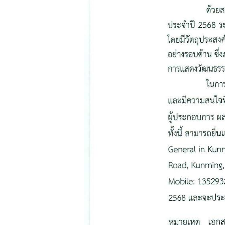
ท่
อ
ง
เ
ที่
ย
ว
ธุ
ร
กิ
จ
ข้
อ