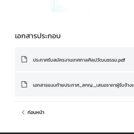
S
e
r
v
เอกสารประกอบ
i
c
e
s
ประกาศรับสมัครงานเทศกาลศิลปวัฒนธรรม.pdf
/
服
务
เอกสารแนบท้ายประกาศ_สกญ._เสนอราคาผู้รับจ้างเ
ก
ร
ะ
ก่อนหน้า
ท
ร
ว