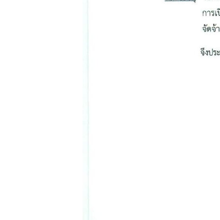
มู
ล
สำ
ห
รั
บ
ค
น
ไ
ท
ย
บ
ริ
ก
า
ร