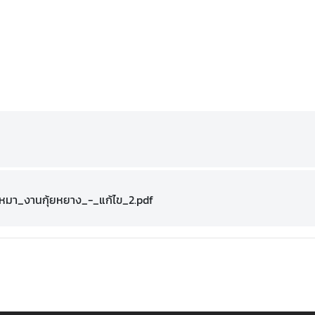
หมา_งานกุ้ยหยาง_-_แก้ไข_2.pdf