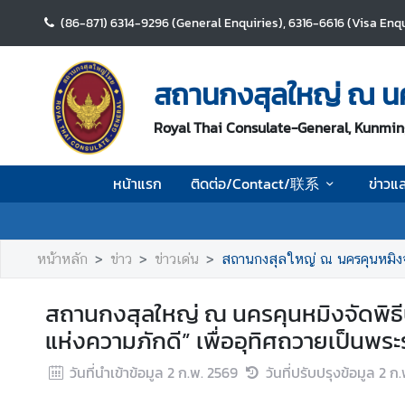
(86-871) 6314-9296 (General Enquiries), 6316-6616 (Visa Enqu
ห
น้
สถานกงสุลใหญ่ ณ น
า
แ
Royal Thai Consulate-General, Kunmin
ร
ก
หน้าแรก
ติดต่อ/Contact/联系
ข่าวแ
ติ
ด
ต่
หน้าหลัก
ข่าว
ข่าวเด่น
สถานกงสุลใหญ่ ณ นครคุนหมิงจัดพิธีบำเพ็ญก
อ
/
สถานกงสุลใหญ่ ณ นครคุนหมิงจัดพิธ
C
แห่งความภักดี” เพื่ออุทิศถวายเป็นพร
o
n
วันที่นำเข้าข้อมูล
2 ก.พ. 2569
วันที่ปรับปรุงข้อมูล
2 ก.
t
a