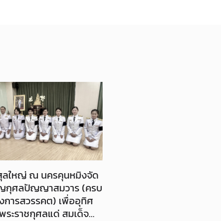
ุลใหญ่ ณ นครคุนหมิงจัด
พ็ญกุศลปัญญาสมวาร (ครบ
่งการสวรรคต) เพื่ออุทิศ
พระราชกุศลแด่ สมเด็จ