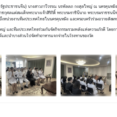
รณรัฐประชาชนจีน) นางสาวภาวีวรรณ นรพัลลภ กงสุลใหญ่ ณ นครคุนหมิง 
ราชกุศลแด่สมเด็จพระนางเจ้าสิริกิติ์ พระบรมราชินีนาถ พระบรมราชชน
มถึงหน่วยงานทีมประเทศไทยในนครคุนหมิง และครอบครัวร่วมถวายสังฆทา
ใหญ่ และทีมประเทศไทยร่วมกันจัดกิจกรรมรวมพลังแห่งความภักดี โดยกา
งฆ์และนำบางส่วนไปจัดทำอาหารแจกจ่ายในโรงทานของวัด