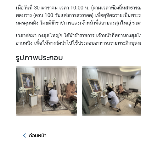
c
เมื่อวันที่ 30 มกราคม เวลา 10.00 น. (ตามเวลาท้องถิ่นสาธา
t
สตมวาร (ครบ 100 วันแห่งการสวรรคต) เพื่ออุทิศถวายเป็นพระ
/
นครคุนหมิง โดยมีข้าราชการและเจ้าหน้าที่สถานกงสุลใหญ่ รว
联
เวลาต่อมา กงสุลใหญ่ฯ ได้นำข้าราชการ เจ้าหน้าที่สถานกงสุล
系
อานหนิง เพื่อให้ทางวัดนำไปใช้ประกอบอาหารถวายพระภิกษุส
รูปภาพประกอบ
ข่
า
ว
แ
ล
ะ
กิ
จ
ก
ร
ร
ก่อนหน้า
ม