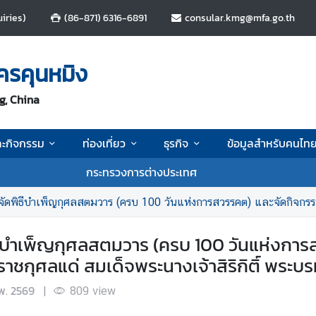
iries)
(86-871) 6316-6891
consular.kmg@mfa.go.th
ครคุนหมิง
g, China
ละกิจกรรม
ท่องเที่ยว
ธุรกิจ
ข้อมูลสำหรับคนไท
กระทรวงการต่างประเทศ
ุศลสตมวาร (ครบ 100 วันแห่งการสวรรคต) และจัดกิจกรรม “รวมพลังแห่งความภักดี” เพื่ออุทิศถวายเป
ีบำเพ็ญกุศลสตมวาร (ครบ 100 วันแห่งการ
ะราชกุศลแด่ สมเด็จพระนางเจ้าสิริกิติ์ พร
พ. 2569
|
809
view