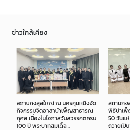
ท่
อ
ข่าว
ใกล้เคียง
ง
เ
ที่
ย
ว
ธุ
ร
กิ
จ
สถานกงสุลใหญ่ ณ นครคุนหมิงจัด
สถานกงส
กิจกรรมจิตอาสาบำเพ็ญสาธารณ
พิธีบำเ
กุศล เนื่องในโอกาสวันสวรรคตครบ
50 วันแห
ข้
อ
100 ปี พระบาทสมเด็จ
ถวายเป็น